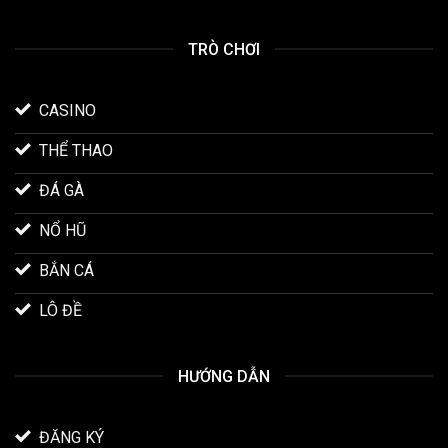
TRÒ CHƠI
CASINO
THỂ THAO
ĐÁ GÀ
NỔ HŨ
BẮN CÁ
LÔ ĐỀ
HƯỚNG DẪN
ĐĂNG KÝ