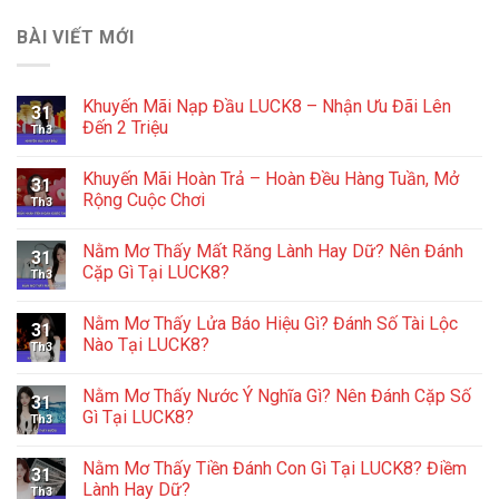
BÀI VIẾT MỚI
Khuyến Mãi Nạp Đầu LUCK8 – Nhận Ưu Đãi Lên
31
Đến 2 Triệu
Th3
Khuyến Mãi Hoàn Trả – Hoàn Đều Hàng Tuần, Mở
31
Rộng Cuộc Chơi
Th3
Nằm Mơ Thấy Mất Răng Lành Hay Dữ? Nên Đánh
31
Cặp Gì Tại LUCK8?
Th3
Nằm Mơ Thấy Lửa Báo Hiệu Gì? Đánh Số Tài Lộc
31
Nào Tại LUCK8?
Th3
Nằm Mơ Thấy Nước Ý Nghĩa Gì? Nên Đánh Cặp Số
31
Gì Tại LUCK8?
Th3
Nằm Mơ Thấy Tiền Đánh Con Gì Tại LUCK8? Điềm
31
Lành Hay Dữ?
Th3