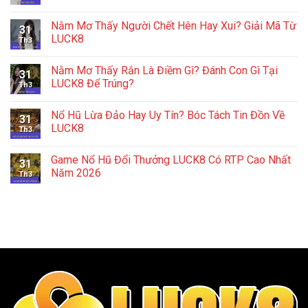
Nằm Mơ Thấy Người Chết Hên Hay Xui? Giải Mã Từ
31
LUCK8
Th3
Nằm Mơ Thấy Rắn Là Điềm Gì? Đánh Con Gì Tại
31
LUCK8 Để Trúng?
Th3
Nổ Hũ Lừa Đảo Hay Uy Tín? Bóc Tách Tin Đồn Về
31
LUCK8
Th3
Game Nổ Hũ Đổi Thưởng LUCK8 Có RTP Cao Nhất
31
Năm 2026
Th3