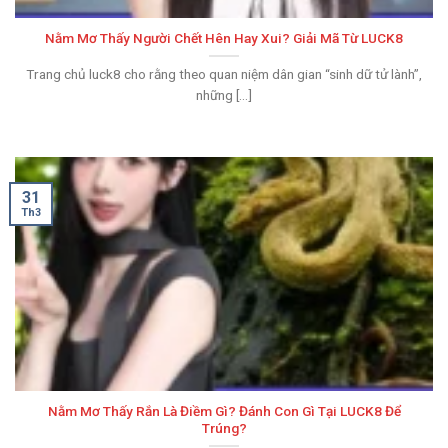
Nằm Mơ Thấy Người Chết Hên Hay Xui? Giải Mã Từ LUCK8
Trang chủ luck8 cho rằng theo quan niệm dân gian “sinh dữ tử lành”,
những [...]
31
Th3
Nằm Mơ Thấy Rắn Là Điềm Gì? Đánh Con Gì Tại LUCK8 Để
Trúng?