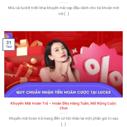
Nhà cái luck8 triển khai khuyến mãi nạp đầu dành cho tài khoản mới
với [...]
31
Th3
Khuyến Mãi Hoàn Trả – Hoàn Đều Hàng Tuần, Mở Rộng Cuộc
Chơi
Khuyến mãi hoàn trả mang đến cơ hội nhận lại một phần giá trị sau
[...]