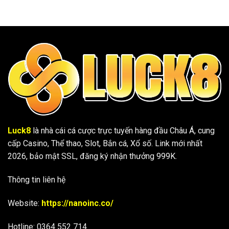
Luck8
là nhà cái cá cược trực tuyến hàng đầu Châu Á, cung
cấp Casino, Thể thao, Slot, Bắn cá, Xổ số. Link mới nhất
2026, bảo mật SSL, đăng ký nhận thưởng 999K.
Thông tin liên hệ
Website:
https://nanoinc.co/
Hotline:
0364 552 714