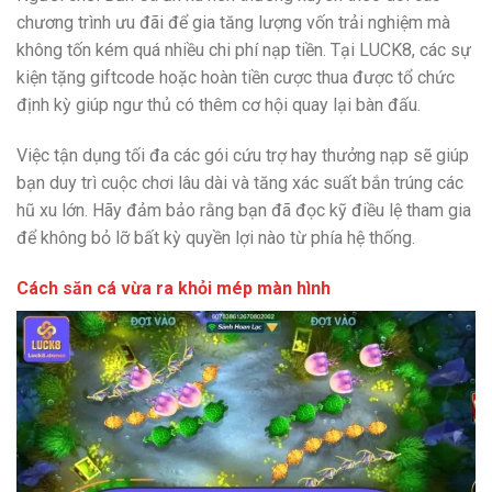
chương trình ưu đãi để gia tăng lượng vốn trải nghiệm mà
không tốn kém quá nhiều chi phí nạp tiền. Tại LUCK8, các sự
kiện tặng giftcode hoặc hoàn tiền cược thua được tổ chức
định kỳ giúp ngư thủ có thêm cơ hội quay lại bàn đấu.
Việc tận dụng tối đa các gói cứu trợ hay thưởng nạp sẽ giúp
bạn duy trì cuộc chơi lâu dài và tăng xác suất bắn trúng các
hũ xu lớn. Hãy đảm bảo rằng bạn đã đọc kỹ điều lệ tham gia
để không bỏ lỡ bất kỳ quyền lợi nào từ phía hệ thống.
Cách săn cá vừa ra khỏi mép màn hình