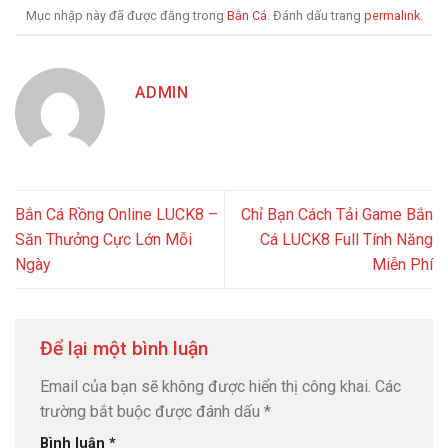
Mục nhập này đã được đăng trong
Bắn Cá
. Đánh dấu trang
permalink
.
ADMIN
Bắn Cá Rồng Online LUCK8 –
Chỉ Bạn Cách Tải Game Bắn
Săn Thưởng Cực Lớn Mỗi
Cá LUCK8 Full Tính Năng
Ngày
Miễn Phí
Để lại một bình luận
Email của bạn sẽ không được hiển thị công khai.
Các
trường bắt buộc được đánh dấu
*
Bình luận
*