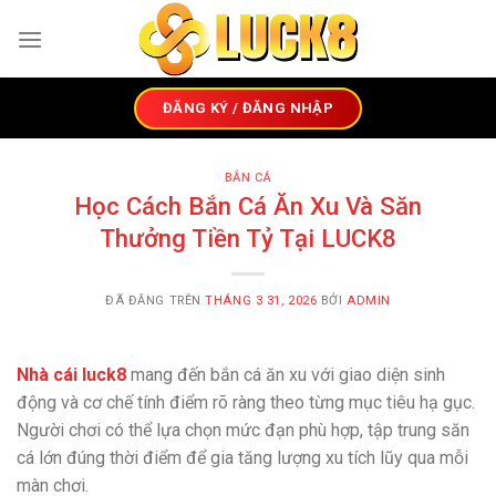
Chuyển
đến
nội
dung
ĐĂNG KÝ / ĐĂNG NHẬP
BẮN CÁ
Học Cách Bắn Cá Ăn Xu Và Săn
Thưởng Tiền Tỷ Tại LUCK8
ĐÃ ĐĂNG TRÊN
THÁNG 3 31, 2026
BỞI
ADMIN
Nhà cái luck8
mang đến bắn cá ăn xu với giao diện sinh
động và cơ chế tính điểm rõ ràng theo từng mục tiêu hạ gục.
Người chơi có thể lựa chọn mức đạn phù hợp, tập trung săn
cá lớn đúng thời điểm để gia tăng lượng xu tích lũy qua mỗi
màn chơi.