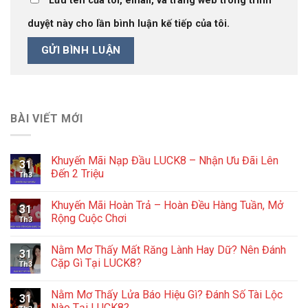
Lưu tên của tôi, email, và trang web trong trình
duyệt này cho lần bình luận kế tiếp của tôi.
BÀI VIẾT MỚI
Khuyến Mãi Nạp Đầu LUCK8 – Nhận Ưu Đãi Lên
31
Đến 2 Triệu
Th3
Khuyến Mãi Hoàn Trả – Hoàn Đều Hàng Tuần, Mở
31
Rộng Cuộc Chơi
Th3
Nằm Mơ Thấy Mất Răng Lành Hay Dữ? Nên Đánh
31
Cặp Gì Tại LUCK8?
Th3
Nằm Mơ Thấy Lửa Báo Hiệu Gì? Đánh Số Tài Lộc
31
Nào Tại LUCK8?