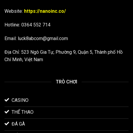
Website:
https://nanoinc.co/
Hotline:
0364 552 714
Email:
luck8abcom@gmail.com
Địa Chỉ:
523 Ngô Gia Tự, Phường 9, Quận 5, Thành phố Hồ
Chí Minh, Việt Nam
TRÒ CHƠI
CASINO
THỂ THAO
ĐÁ GÀ