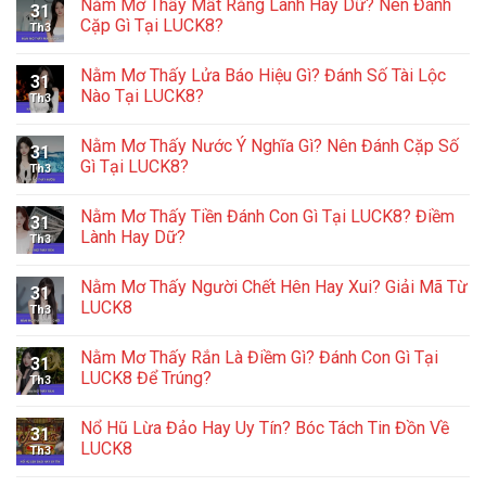
Nằm Mơ Thấy Mất Răng Lành Hay Dữ? Nên Đánh
31
Cặp Gì Tại LUCK8?
Th3
Nằm Mơ Thấy Lửa Báo Hiệu Gì? Đánh Số Tài Lộc
31
Nào Tại LUCK8?
Th3
Nằm Mơ Thấy Nước Ý Nghĩa Gì? Nên Đánh Cặp Số
31
Gì Tại LUCK8?
Th3
Nằm Mơ Thấy Tiền Đánh Con Gì Tại LUCK8? Điềm
31
Lành Hay Dữ?
Th3
Nằm Mơ Thấy Người Chết Hên Hay Xui? Giải Mã Từ
31
LUCK8
Th3
Nằm Mơ Thấy Rắn Là Điềm Gì? Đánh Con Gì Tại
31
LUCK8 Để Trúng?
Th3
Nổ Hũ Lừa Đảo Hay Uy Tín? Bóc Tách Tin Đồn Về
31
LUCK8
Th3