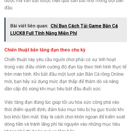
dược mà vẫn đạt được hiệu quả săn bắt như mong đợi ban
đầu.
Bài viết liên quan:
Chỉ Bạn Cách Tải Game Bắn Cá
LUCK8 Full Tính Năng Miễn Phí
Chiến thuật bắn tăng đạn theo chu kỳ
Chiến thuật này yêu cầu người chơi phải có sự linh hoạt
trong việc điều chỉnh cường độ đạn tùy theo tình hình thực tế
trên màn hình. Khi bắt đầu một lượt săn Bắn Cá rồng Online
mới, bạn hãy sử dụng mức đạn thấp để thăm dò và nâng
dần cấp độ súng khi mục tiêu bắt đầu đuối sức.
Việc tăng đạn đúng lúc giúp tối ưu hóa sức công phá vào
thời điểm quyết định, đảm bảo mục tiêu bị hạ gục trước khi
bơi khỏi tầm mắt. Đây là cách chơi khôn ngoan để kiểm soát
dòng tiền và tránh lãng phí tài nguyên vào những mục tiêu