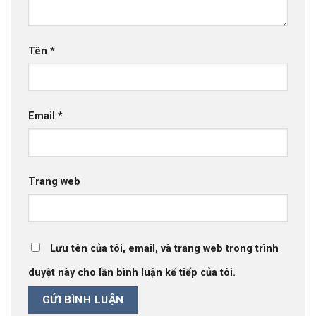
Tên
*
Email
*
Trang web
Lưu tên của tôi, email, và trang web trong trình
duyệt này cho lần bình luận kế tiếp của tôi.