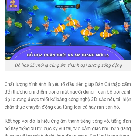
Đồ họa 3D mới lạ cùng âm thanh đại dương sống động
Chất lượng hình ảnh là yếu tố đầu tiên giúp Bắn Cá thập cẩm
đổi thưởng ghi điểm trong mắt người dùng. Toàn bộ bối cảnh
đại dương được thiết kế bằng công nghệ 3D sắc nét, tái hiện
chân thực chuyển động của từng loài cá hay rạn san hô.
Kết hợp với đó là hiệu ứng âm thanh tiếng sóng vỗ, tiếng đạn
nổ hay tiếng xu rơi cực kỳ vui tai, tạo cảm giác như bạn đang