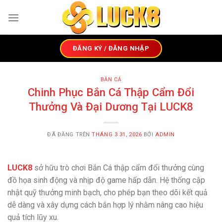
Chuyển
đến
nội
dung
ĐĂNG KÝ / ĐĂNG NHẬP
BẮN CÁ
Chinh Phục Bắn Cá Thập Cẩm Đổi
Thưởng Và Đại Dương Tại LUCK8
ĐÃ ĐĂNG TRÊN
THÁNG 3 31, 2026
BỞI
ADMIN
LUCK8
sở hữu trò chơi Bắn Cá thập cẩm đổi thưởng cùng
đồ họa sinh động và nhịp độ game hấp dẫn. Hệ thống cập
nhật quỹ thưởng minh bạch, cho phép bạn theo dõi kết quả
dễ dàng và xây dựng cách bắn hợp lý nhằm nâng cao hiệu
quả tích lũy xu.