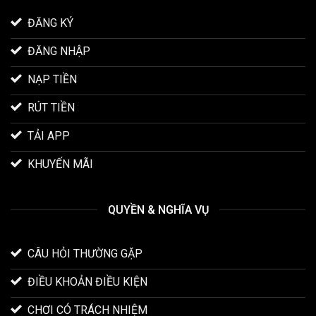
ĐĂNG KÝ
ĐĂNG NHẬP
NẠP TIỀN
RÚT TIỀN
TẢI APP
KHUYẾN MÃI
QUYỀN & NGHĨA VỤ
CÂU HỎI THƯỜNG GẶP
ĐIỀU KHOẢN ĐIỀU KIỆN
CHƠI CÓ TRÁCH NHIỆM