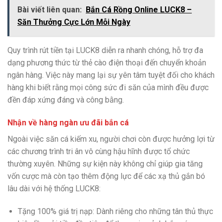
Bài viết liên quan:
Bắn Cá Rồng Online LUCK8 –
Săn Thưởng Cực Lớn Mỗi Ngày
Quy trình rút tiền tại LUCK8 diễn ra nhanh chóng, hỗ trợ đa
dạng phương thức từ thẻ cào điện thoại đến chuyển khoản
ngân hàng. Việc này mang lại sự yên tâm tuyệt đối cho khách
hàng khi biết rằng mọi công sức đi săn của mình đều được
đền đáp xứng đáng và công bằng.
Nhận về hàng ngàn ưu đãi bắn cá
Ngoài việc săn cá kiếm xu, người chơi còn được hưởng lợi từ
các chương trình tri ân vô cùng hậu hĩnh được tổ chức
thường xuyên. Những sự kiện này không chỉ giúp gia tăng
vốn cược mà còn tạo thêm động lực để các xạ thủ gắn bó
lâu dài với hệ thống LUCK8:
Tặng 100% giá trị nạp: Dành riêng cho những tân thủ thực