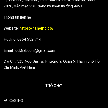
cấp Casino, Thể thao, Slot, Bắn cá, Xổ số. Link mới nhất
2026, bảo mật SSL, đăng ký nhận thưởng 999K.
Thông tin liên hệ
Website:
https://nanoinc.co/
Hotline:
0364 552 714
Email:
luck8abcom@gmail.com
Địa Chỉ:
523 Ngô Gia Tự, Phường 9, Quận 5, Thành phố Hồ
Chí Minh, Việt Nam
TRÒ CHƠI
CASINO