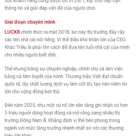
sóc khách hàng cũng được bố trí 24/7, kịp thời tiếp cận
thông tin và giải đáp vấn đề của người chơi.
Giai đoạn chuyển mình
LUCK8
chính thức ra mắt 2018, lúc này thị trường đầy rẫy
các tên nhà cái nổi tiếng. Vì thế điều khó khăn lớn của CEO
Khắc Triều là phải tìm cách để đưa tên tuổi nhà cái của mình
cho nhiều người biết đến.
Thế nhưng bằng sự chuyên nghiệp, chỉnh chu và làm việc
bằng cả tâm huyết của mình. Thương hiệu Việt đạt chuẩn
quốc tế, lấy chất lượng dịch vụ làm cốt lõi, tạo nên niềm tin
lớn cho cộng đồng bet thủ.
Đến năm 2025, như một cú nổ lớn nền tảng ghi nhận có hơn
5 triệu người dùng hoạt động và mở rộng sang nhiều thị
trường Đông Nam Á. Khẳng định vị thế tiên phong trong
ngành với mức tăng trưởng nhanh nhất so với các thương
hiệu lớn khác.