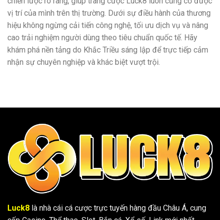
chiến lược rõ ràng, giúp trang cược Luck8 luôn củng cố được
vị trí của mình trên thị trường. Dưới sự điều hành của thương
hiệu không ngừng cải tiến công nghệ, tối ưu dịch vụ và nâng
cao trải nghiệm người dùng theo tiêu chuẩn quốc tế. Hãy
khám phá nền tảng do Khắc Triều sáng lập để trực tiếp cảm
nhận sự chuyên nghiệp và khác biệt vượt trội.
Luck8
là nhà cái cá cược trực tuyến hàng đầu Châu Á, cung