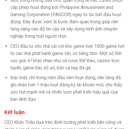
Một trong những dấu mốc quan trọng là việc Luck8 được
cấp phép hoạt động bởi Philippine Amusement and
Gaming Corporation (PAGCOR) ngay từ lúc bắt đầu hoạt
động. Đây được xem là bước đệm quan trọng giúp nền
tảng nâng cao độ tin cậy và xây dựng hình ảnh chuyên
nghiệp trong mắt người chơi.
CEO đầu tư cho nhà cái với kho game hơn 1000 game hot
từ các nhà phát hành game lớn, có tiếng tăm. Một số lĩnh
vực giải trí khác nhau như cá cược thể thao, casino trực
tuyến, game bài, xổ số, bắn cá hay đá gà…
Đặc biệt, chỉ trong năm đầu tiên hoạt động, nền tảng đã
ghi nhận hơn 1 triệu lượt đăng ký tài khoản mới, cho thấy
sức hút mạnh mẽ và chiến lược phát triển hiệu quả của
ban lãnh đạo.
Kết luận
CEO Khắc Triều dựa trên định hướng phát triển bền vững và