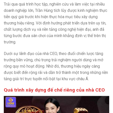
Trải qua quá trình học tập, nghiên cứu và làm việc tại nhiều
doanh nghiệp lớn, Trần Hùng tích lũy được kinh nghiệm thực
tiễn quý giá trước khi hiện thực hóa mục tiêu xây dựng
thương hiệu riêng. Với định hướng phát triển dựa trên uy tín,
chất lượng dịch vụ và nền tảng công nghệ hiện đại, anh đã
từng bước đưa sân chơi của mình khẳng định vị thế trên thị
trường.
Dưới sự lãnh đạo của nhà CEO, theo đuổi chiến lược tăng
trưởng bền vững, chú trọng trải nghiệm người dùng và mở
rộng quy mô hoạt động. Nhờ đó, thương hiệu ngày càng
được biết đến rộng rãi và dần trở thành một trong những nền
tảng giải trí trực tuyến nổi bật tại khu vực châu Á.
Quá trình xây dựng đế chế riêng của nhà CEO