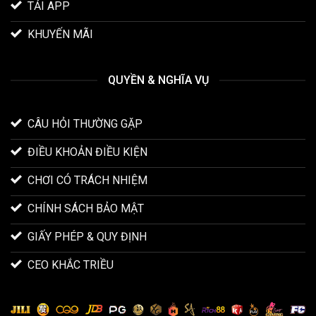
TẢI APP
KHUYẾN MÃI
QUYỀN & NGHĨA VỤ
CÂU HỎI THƯỜNG GẶP
ĐIỀU KHOẢN ĐIỀU KIỆN
CHƠI CÓ TRÁCH NHIỆM
CHÍNH SÁCH BẢO MẬT
GIẤY PHÉP & QUY ĐỊNH
CEO KHẮC TRIỀU