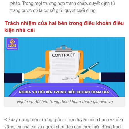
pháp. Trong mọi trường hợp tranh chấp, quyết định từ
trang cược sẽ là cơ sở giải quyết cuối cùng.
Trách nhiệm của hai bên trong điều khoản điều
kiện nhà cái
Nghĩa vụ đôi bên trong điều khoản tham gia dịch vụ
Để xây dựng môi trường giải trí trực tuyến minh bạch và bền
vững, cả nhà cái và người chơi đều cần thực hiện đúng trách