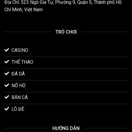
Địa Chỉ:
523 Ngô Gia Tự, Phường 9, Quận 5, Thành phố Hồ
Chí Minh, Việt Nam
TRÒ CHƠI
CASINO
THỂ THAO
ĐÁ GÀ
NỔ HŨ
BẮN CÁ
LÔ ĐỀ
HƯỚNG DẪN