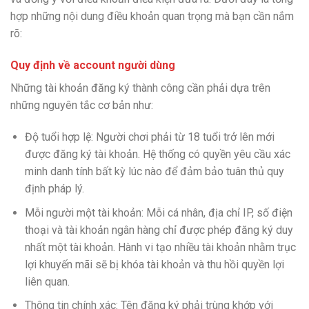
hợp những nội dung điều khoản quan trọng mà bạn cần nắm
rõ:
Quy định về account người dùng
Những tài khoản đăng ký thành công cần phải dựa trên
những nguyên tắc cơ bản như:
Độ tuổi hợp lệ: Người chơi phải từ 18 tuổi trở lên mới
được đăng ký tài khoản. Hệ thống có quyền yêu cầu xác
minh danh tính bất kỳ lúc nào để đảm bảo tuân thủ quy
định pháp lý.
Mỗi người một tài khoản: Mỗi cá nhân, địa chỉ IP, số điện
thoại và tài khoản ngân hàng chỉ được phép đăng ký duy
nhất một tài khoản. Hành vi tạo nhiều tài khoản nhằm trục
lợi khuyến mãi sẽ bị khóa tài khoản và thu hồi quyền lợi
liên quan.
Thông tin chính xác: Tên đăng ký phải trùng khớp với