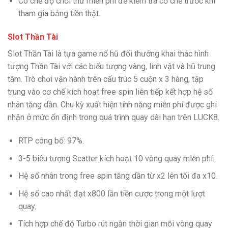
Có chế độ chơi thử miễn phí để kiểm tra cơ chế trước khi
tham gia bằng tiền thật.
Slot Thần Tài
Slot Thần Tài là tựa game nổ hũ đổi thưởng khai thác hình
tượng Thần Tài với các biểu tượng vàng, linh vật và hũ trung
tâm. Trò chơi vận hành trên cấu trúc 5 cuộn x 3 hàng, tập
trung vào cơ chế kích hoạt free spin liên tiếp kết hợp hệ số
nhân tăng dần. Chu kỳ xuất hiện tính năng miễn phí được ghi
nhận ở mức ổn định trong quá trình quay dài hạn trên LUCK8.
RTP công bố: 97%.
3-5 biểu tượng Scatter kích hoạt 10 vòng quay miễn phí.
Hệ số nhân trong free spin tăng dần từ x2 lên tối đa x10.
Hệ số cao nhất đạt x800 lần tiền cược trong một lượt
quay.
Tích hợp chế độ Turbo rút ngắn thời gian mỗi vòng quay