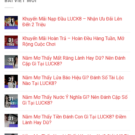
BÀI VIẾT MỚI
Khuyến Mãi Nạp Đầu LUCK8 – Nhận Ưu Đãi Lên
31
Đến 2 Triệu
Th3
Khuyến Mãi Hoàn Trả – Hoàn Đều Hàng Tuần, Mở
31
Rộng Cuộc Chơi
Th3
Nằm Mơ Thấy Mất Răng Lành Hay Dữ? Nên Đánh
31
Cặp Gì Tại LUCK8?
Th3
Nằm Mơ Thấy Lửa Báo Hiệu Gì? Đánh Số Tài Lộc
31
Nào Tại LUCK8?
Th3
Nằm Mơ Thấy Nước Ý Nghĩa Gì? Nên Đánh Cặp Số
31
Gì Tại LUCK8?
Th3
Nằm Mơ Thấy Tiền Đánh Con Gì Tại LUCK8? Điềm
31
Lành Hay Dữ?
Th3