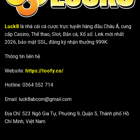
Luck8
là nhà cái cá cược trực tuyến hàng đầu Châu Á, cung
cấp Casino, Thể thao, Slot, Bắn cá, Xổ số. Link mới nhất
2026, bảo mật SSL, đăng ký nhận thưởng 999K.
Thông tin liên hệ
Website:
https://toofy.co/
Hotline:
0364 552 714
Email:
luck8abcom@gmail.com
Địa Chỉ:
523 Ngô Gia Tự, Phường 9, Quận 5, Thành phố Hồ
Chí Minh, Việt Nam