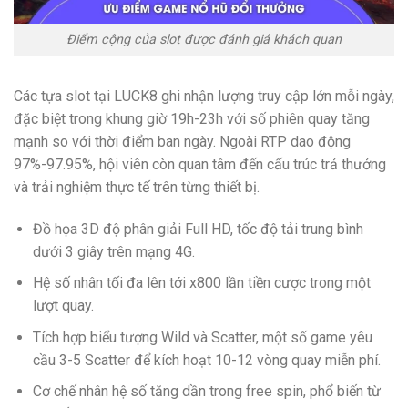
Điểm cộng của slot được đánh giá khách quan
Các tựa slot tại LUCK8 ghi nhận lượng truy cập lớn mỗi ngày,
đặc biệt trong khung giờ 19h-23h với số phiên quay tăng
mạnh so với thời điểm ban ngày. Ngoài RTP dao động
97%-97.95%, hội viên còn quan tâm đến cấu trúc trả thưởng
và trải nghiệm thực tế trên từng thiết bị.
Đồ họa 3D độ phân giải Full HD, tốc độ tải trung bình
dưới 3 giây trên mạng 4G.
Hệ số nhân tối đa lên tới x800 lần tiền cược trong một
lượt quay.
Tích hợp biểu tượng Wild và Scatter, một số game yêu
cầu 3-5 Scatter để kích hoạt 10-12 vòng quay miễn phí.
Cơ chế nhân hệ số tăng dần trong free spin, phổ biến từ