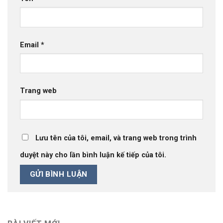
Email
*
Trang web
Lưu tên của tôi, email, và trang web trong trình
duyệt này cho lần bình luận kế tiếp của tôi.