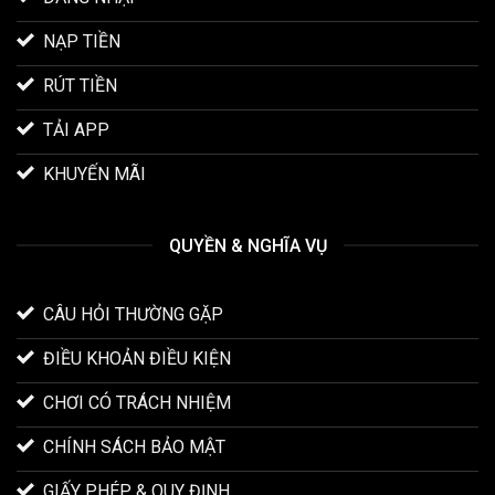
NẠP TIỀN
RÚT TIỀN
TẢI APP
KHUYẾN MÃI
QUYỀN & NGHĨA VỤ
CÂU HỎI THƯỜNG GẶP
ĐIỀU KHOẢN ĐIỀU KIỆN
CHƠI CÓ TRÁCH NHIỆM
CHÍNH SÁCH BẢO MẬT
GIẤY PHÉP & QUY ĐỊNH