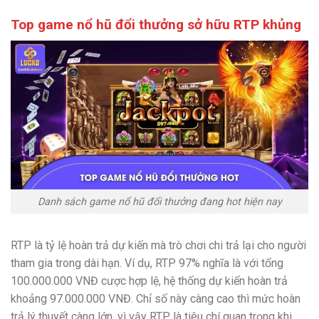
Top game nổ hũ đổi thưởng sở hữu RTP khủng
Danh sách game nổ hũ đổi thưởng đang hot hiện nay
RTP là tỷ lệ hoàn trả dự kiến mà trò chơi chi trả lại cho người
tham gia trong dài hạn. Ví dụ, RTP 97% nghĩa là với tổng
100.000.000 VNĐ cược hợp lệ, hệ thống dự kiến hoàn trả
khoảng 97.000.000 VNĐ. Chỉ số này càng cao thì mức hoàn
trả lý thuyết càng lớn, vì vậy RTP là tiêu chí quan trọng khi