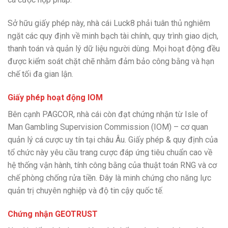
Sở hữu giấy phép này, nhà cái Luck8 phải tuân thủ nghiêm
ngặt các quy định về minh bạch tài chính, quy trình giao dịch,
thanh toán và quản lý dữ liệu người dùng. Mọi hoạt động đều
được kiểm soát chặt chẽ nhằm đảm bảo công bằng và hạn
chế tối đa gian lận.
Giấy phép hoạt động IOM
Bên cạnh PAGCOR, nhà cái còn đạt chứng nhận từ Isle of
Man Gambling Supervision Commission (IOM) – cơ quan
quản lý cá cược uy tín tại châu Âu. Giấy phép & quy định của
tổ chức này yêu cầu trang cược đáp ứng tiêu chuẩn cao về
hệ thống vận hành, tính công bằng của thuật toán RNG và cơ
chế phòng chống rửa tiền. Đây là minh chứng cho năng lực
quản trị chuyên nghiệp và độ tin cậy quốc tế.
Chứng nhận GEOTRUST