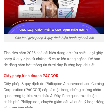
Các loại giấy phép & quy định hiện hành tại nhà cái
Tính đến năm 2026 nhà cái hiện đang sở hữu nhiều loại giấy
phép & quy định từ những tổ chức lớn trong ngành. Để bạn
dễ dàng nắm bắt thông tin dưới đây là tổng hợp chi tiết:
Giấy phép kinh doanh PAGCOR
Giấy phép & quy định do Philippine Amusement and Gaming
Corporation (PAGCOR) cấp là một trong những chứng nhận
quan trọng tại khu vực châu Á. Đây là cơ quan trực thuộc
chính phủ Philippines, chuyên giám sát và quản lý hoạt động
cá cược hợp pháp.