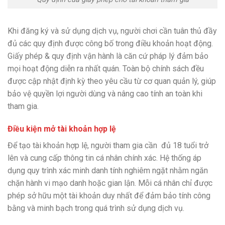
Khi đăng ký và sử dụng dịch vụ, người chơi cần tuân thủ đầy
đủ các quy định được công bố trong điều khoản hoạt động.
Giấy phép & quy định vận hành là căn cứ pháp lý đảm bảo
mọi hoạt động diễn ra nhất quán. Toàn bộ chính sách đều
được cập nhật định kỳ theo yêu cầu từ cơ quan quản lý, giúp
bảo vệ quyền lợi người dùng và nâng cao tính an toàn khi
tham gia.
Điều kiện mở tài khoản hợp lệ
Để tạo tài khoản hợp lệ, người tham gia cần đủ 18 tuổi trở
lên và cung cấp thông tin cá nhân chính xác. Hệ thống áp
dụng quy trình xác minh danh tính nghiêm ngặt nhằm ngăn
chặn hành vi mạo danh hoặc gian lận. Mỗi cá nhân chỉ được
phép sở hữu một tài khoản duy nhất để đảm bảo tính công
bằng và minh bạch trong quá trình sử dụng dịch vụ.