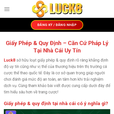
Chuyển
đến
nội
dung
ĐĂNG KÝ / ĐĂNG NHẬP
Giấy Phép & Quy Định – Căn Cứ Pháp Lý
Tại Nhà Cái Uy Tín
Luck8
sở hữu loạt giấy phép & quy định rõ ràng khẳng định
độ uy tín cũng như vị thế của thương hiệu trên thị trường cá
cược thể thao quốc tế. Đây là cơ sở quan trọng giúp người
chơi đánh giá mức độ an toàn, an tâm hơn khi trải nghiệm
dịch vụ. Cùng tham khảo bài viết được cung cấp dưới đây để
tìm hiểu sâu hơn về trang cược!
Giấy phép & quy định tại nhà cái có ý nghĩa gì?