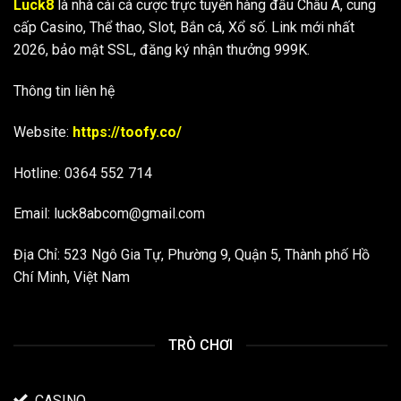
Luck8
là nhà cái cá cược trực tuyến hàng đầu Châu Á, cung
cấp Casino, Thể thao, Slot, Bắn cá, Xổ số. Link mới nhất
2026, bảo mật SSL, đăng ký nhận thưởng 999K.
Thông tin liên hệ
Website:
https://toofy.co/
Hotline:
0364 552 714
Email:
luck8abcom@gmail.com
Địa Chỉ:
523 Ngô Gia Tự, Phường 9, Quận 5, Thành phố Hồ
Chí Minh, Việt Nam
TRÒ CHƠI
CASINO