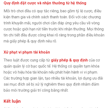
Quy định đặt cược và nhận thưởng từ hệ thống
Mỗi trò chơi đều có quy tắc riêng, bao gồm tỷ lệ cược, điều
kiện tham gia và chính sách thanh toán. Đối với các chương
trình khuyến mãi, người chơi cần đáp ứng yêu cầu về vòng
cược hoặc giới hạn rút tiền trước khi nhận thưởng. Mọi thông
tin chi tiết đều được công khai rõ ràng trong phần điều khoản
mà giấy phép & quy định nêu rõ.
Xử phạt vi phạm tài khoản
Theo luật được cung cấp từ
giấy phép & quy định
của cơ
quản quản lý cờ bạc quốc tế. Hệ thống có quyền tạm khóa
hoặc vô hiệu hóa tài khoản nếu phát hiện hành vi vi phạm.
Các trường hợp gian lận, tạo nhiều tài khoản, lợi dụng ưu đãi
sai mục đích sẽ bị xử lý nghiêm theo quy định nhằm đảm
bảo môi trường giải trí công bằng nhất.
Kết luận