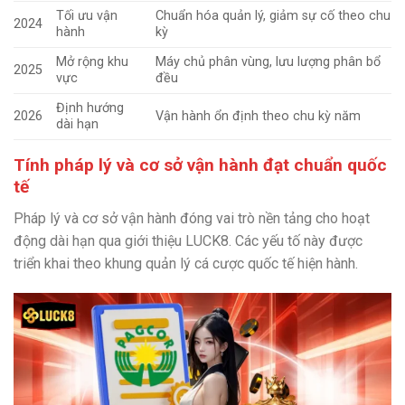
Tối ưu vận
Chuẩn hóa quản lý, giảm sự cố theo chu
2024
hành
kỳ
Mở rộng khu
Máy chủ phân vùng, lưu lượng phân bổ
2025
vực
đều
Định hướng
2026
Vận hành ổn định theo chu kỳ năm
dài hạn
Tính pháp lý và cơ sở vận hành đạt chuẩn quốc
tế
Pháp lý và cơ sở vận hành đóng vai trò nền tảng cho hoạt
động dài hạn qua giới thiệu LUCK8. Các yếu tố này được
triển khai theo khung quản lý cá cược quốc tế hiện hành.