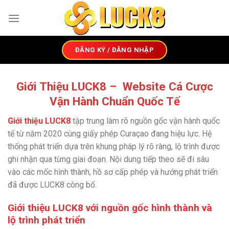
Chuyển
đến
nội
dung
ĐĂNG KÝ / ĐĂNG NHẬP
Giới Thiệu LUCK8 – Website Cá Cược
Vận Hành Chuẩn Quốc Tế
Giới thiệu LUCK8
tập trung làm rõ nguồn gốc vận hành quốc
tế từ năm 2020 cùng giấy phép Curaçao đang hiệu lực. Hệ
thống phát triển dựa trên khung pháp lý rõ ràng, lộ trình được
ghi nhận qua từng giai đoạn. Nội dung tiếp theo sẽ đi sâu
vào các mốc hình thành, hồ sơ cấp phép và hướng phát triển
đã được LUCK8 công bố.
Giới thiệu LUCK8 với nguồn gốc hình thành và
lộ trình phát triển