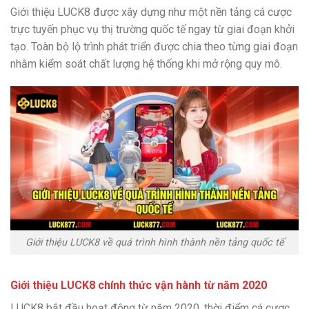
Giới thiệu LUCK8 được xây dựng như một nền tảng cá cược
trực tuyến phục vụ thị trường quốc tế ngay từ giai đoạn khởi
tạo. Toàn bộ lộ trình phát triển được chia theo từng giai đoạn
nhằm kiểm soát chất lượng hệ thống khi mở rộng quy mô.
Giới thiệu LUCK8 về quá trình hình thành nền tảng quốc tế
Giới thiệu LUCK8 chính thức vận hành từ năm 2020
LUCK8 bắt đầu hoạt động từ năm 2020, thời điểm cá cược