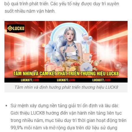
bộ quá trình phát triển. Các yếu tố này được duy trì xuyên
suốt nhiều năm vận hành.
Tầm nhìn và định hướng phát triển thương hiệu LUCK8
Sứ mệnh xây dựng nền tảng giải trí ổn định và lâu dài:
Giới thiệu LUCK8 hướng đến vận hành nền tảng liên tục
trong nhiều năm, mục tiêu duy trì thời gian hoạt động trên
99,9% mỗi năm và mở rộng dựa trên dữ liệu sử dụng