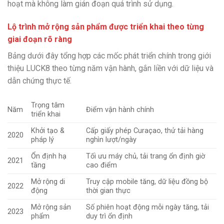
hoạt mà không làm gián đoạn quá trình sử dụng.
Lộ trình mở rộng sản phẩm được triển khai theo từng
giai đoạn rõ ràng
Bảng dưới đây tổng hợp các mốc phát triển chính trong giới
thiệu LUCK8 theo từng năm vận hành, gắn liền với dữ liệu và
dẫn chứng thực tế.
Trọng tâm
Năm
Điểm vận hành chính
triển khai
Khởi tạo &
Cấp giấy phép Curaçao, thử tải hàng
2020
pháp lý
nghìn lượt/ngày
Ổn định hạ
Tối ưu máy chủ, tải trang ổn định giờ
2021
tầng
cao điểm
Mở rộng di
Truy cập mobile tăng, dữ liệu đồng bộ
2022
động
thời gian thực
Mở rộng sản
Số phiên hoạt động mỗi ngày tăng, tải
2023
phẩm
duy trì ổn định