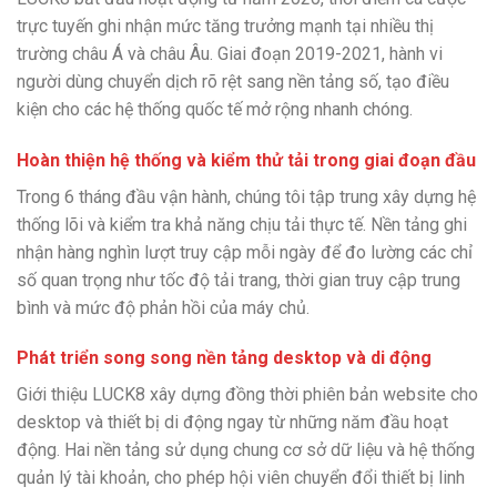
trực tuyến ghi nhận mức tăng trưởng mạnh tại nhiều thị
trường châu Á và châu Âu. Giai đoạn 2019-2021, hành vi
người dùng chuyển dịch rõ rệt sang nền tảng số, tạo điều
kiện cho các hệ thống quốc tế mở rộng nhanh chóng.
Hoàn thiện hệ thống và kiểm thử tải trong giai đoạn đầu
Trong 6 tháng đầu vận hành, chúng tôi tập trung xây dựng hệ
thống lõi và kiểm tra khả năng chịu tải thực tế. Nền tảng ghi
nhận hàng nghìn lượt truy cập mỗi ngày để đo lường các chỉ
số quan trọng như tốc độ tải trang, thời gian truy cập trung
bình và mức độ phản hồi của máy chủ.
Phát triển song song nền tảng desktop và di động
Giới thiệu LUCK8 xây dựng đồng thời phiên bản website cho
desktop và thiết bị di động ngay từ những năm đầu hoạt
động. Hai nền tảng sử dụng chung cơ sở dữ liệu và hệ thống
quản lý tài khoản, cho phép hội viên chuyển đổi thiết bị linh