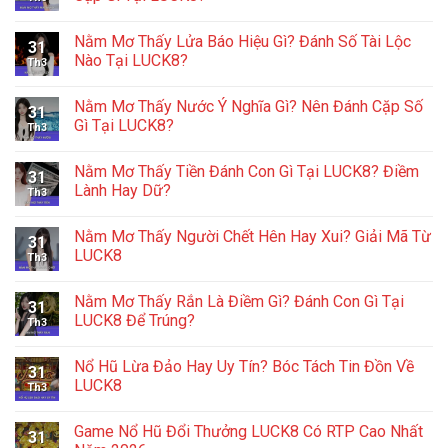
Nằm Mơ Thấy Lửa Báo Hiệu Gì? Đánh Số Tài Lộc
31
Nào Tại LUCK8?
Th3
Nằm Mơ Thấy Nước Ý Nghĩa Gì? Nên Đánh Cặp Số
31
Gì Tại LUCK8?
Th3
Nằm Mơ Thấy Tiền Đánh Con Gì Tại LUCK8? Điềm
31
Lành Hay Dữ?
Th3
Nằm Mơ Thấy Người Chết Hên Hay Xui? Giải Mã Từ
31
LUCK8
Th3
Nằm Mơ Thấy Rắn Là Điềm Gì? Đánh Con Gì Tại
31
LUCK8 Để Trúng?
Th3
Nổ Hũ Lừa Đảo Hay Uy Tín? Bóc Tách Tin Đồn Về
31
LUCK8
Th3
Game Nổ Hũ Đổi Thưởng LUCK8 Có RTP Cao Nhất
31