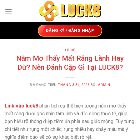
Chuyển
đến
nội
dung
ĐĂNG KÝ / ĐĂNG NHẬP
LÔ ĐỀ
Nằm Mơ Thấy Mất Răng Lành Hay
Dữ? Nên Đánh Cặp Gì Tại LUCK8?
ĐÃ ĐĂNG TRÊN
THÁNG 3 31, 2026
BỞI
ADMIN
Link vào luck8
phân tích cụ thể hiện tượng nằm mơ thấy
mất răng dưới góc nhìn tâm linh và đời sống thực tế, giúp
bạn hiểu rõ thông điệp tiềm ẩn phía sau giấc mộng. Tùy từng
chi tiết như rụng một chiếc, rụng nhiều hay chảy máu mà ý
nghĩa điềm báo sẽ có sự khác biệt rõ rệt.