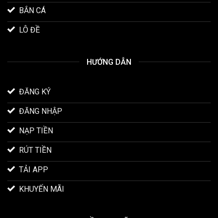
BẮN CÁ
LÔ ĐỀ
HƯỚNG DẪN
ĐĂNG KÝ
ĐĂNG NHẬP
NẠP TIỀN
RÚT TIỀN
TẢI APP
KHUYẾN MÃI