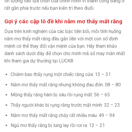
tin tưởng vào lựa chọn của chính mình vì thành công đang ở
rất gần phía trước nếu bạn kiên trì theo đuổi.
Gợi ý các cặp lô đề khi nằm mơ thấy mất răng
Dựa trên kinh nghiệm của các bậc tiền bối, mỗi tình huống
nằm mơ thấy mất răng đều gắn liền với một con số định
mệnh có thể thay đổi vận mệnh của bạn. Hãy tham khảo
danh sách dưới đây để chọn cho mình mã số may mắn nhất
khi tham gia dự thưởng tại LUCK8:
Chiêm bao thấy rụng một chiếc răng cửa: 13 – 31
Nằm mơ thấy mất răng nhưng không đau đớn: 08 – 80
Mộng thấy răng hàm bị sâu rồi rụng mất: 56 – 65
Thấy người khác bị rụng răng trước mặt mình: 32 – 23
Nằm mơ thấy mất răng chảy rất nhiều máu: 49 – 94
Ngủ mơ thấy răng bị lung lay rồi rơi ra: 12 – 21