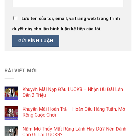
Lưu tên của tôi, email, và trang web trong trình
duyệt này cho lần bình luận kế tiếp của tôi.
BÀI VIẾT MỚI
Khuyến Mãi Nạp Đầu LUCK8 – Nhận Ưu Đãi Lên
31
Đến 2 Triệu
Th3
Khuyến Mãi Hoàn Trả – Hoàn Đều Hàng Tuần, Mở
31
Rộng Cuộc Chơi
Th3
Nằm Mơ Thấy Mất Răng Lành Hay Dữ? Nên Đánh
31
Cặp Gì Tại LUCK8?
Th3