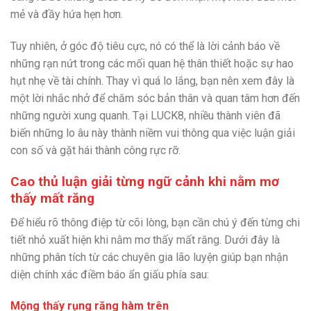
mẻ và đầy hứa hẹn hơn.
Tuy nhiên, ở góc độ tiêu cực, nó có thể là lời cảnh báo về
những rạn nứt trong các mối quan hệ thân thiết hoặc sự hao
hụt nhẹ về tài chính. Thay vì quá lo lắng, bạn nên xem đây là
một lời nhắc nhở để chăm sóc bản thân và quan tâm hơn đến
những người xung quanh. Tại LUCK8, nhiều thành viên đã
biến những lo âu này thành niềm vui thông qua việc luận giải
con số và gặt hái thành công rực rỡ.
Cao thủ luận giải từng ngữ cảnh khi nằm mơ
thấy mất răng
Để hiểu rõ thông điệp từ cõi lòng, bạn cần chú ý đến từng chi
tiết nhỏ xuất hiện khi nằm mơ thấy mất răng. Dưới đây là
những phân tích từ các chuyên gia lão luyện giúp bạn nhận
diện chính xác điềm báo ẩn giấu phía sau:
Mộng thấy rụng răng hàm trên