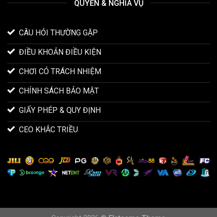
QUYỀN & NGHĨA VỤ
CÂU HỎI THƯỜNG GẶP
ĐIỀU KHOẢN ĐIỀU KIỆN
CHƠI CÓ TRÁCH NHIỆM
CHÍNH SÁCH BẢO MẬT
GIẤY PHÉP & QUY ĐỊNH
CEO KHẮC TRIỀU