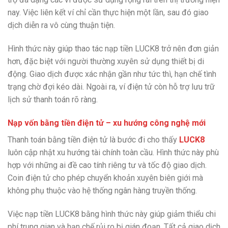
nay. Việc liên kết ví chỉ cần thực hiện một lần, sau đó giao
dịch diễn ra vô cùng thuận tiện.
Hình thức này giúp thao tác nạp tiền LUCK8 trở nên đơn giản
hơn, đặc biệt với người thường xuyên sử dụng thiết bị di
động. Giao dịch được xác nhận gần như tức thì, hạn chế tình
trạng chờ đợi kéo dài. Ngoài ra, ví điện tử còn hỗ trợ lưu trữ
lịch sử thanh toán rõ ràng.
Nạp vốn bằng tiền điện tử – xu hướng công nghệ mới
Thanh toán bằng tiền điện tử là bước đi cho thấy
LUCK8
luôn cập nhật xu hướng tài chính toàn cầu. Hình thức này phù
hợp với những ai đề cao tính riêng tư và tốc độ giao dịch.
Coin điện tử cho phép chuyển khoản xuyên biên giới mà
không phụ thuộc vào hệ thống ngân hàng truyền thống.
Việc nạp tiền LUCK8 bằng hình thức này giúp giảm thiểu chi
phí trung gian và hạn chế rủi ro bị gián đoạn. Tất cả giao dịch