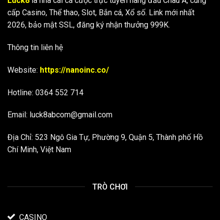
Luck8
là nhà cái cá cược trực tuyến hàng đầu Châu Á, cung
cấp Casino, Thể thao, Slot, Bắn cá, Xổ số. Link mới nhất
2026, bảo mật SSL, đăng ký nhận thưởng 999K.
Thông tin liên hệ
Website:
https://nanoinc.co/
Hotline:
0364 552 714
Email:
luck8abcom@gmail.com
Địa Chỉ:
523 Ngô Gia Tự, Phường 9, Quận 5, Thành phố Hồ
Chí Minh, Việt Nam
TRÒ CHƠI
CASINO