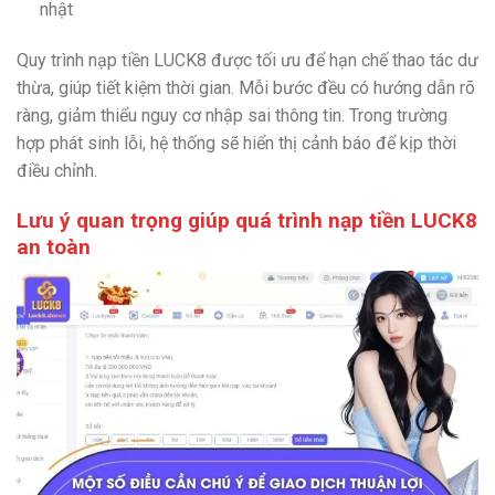
nhật
Quy trình nạp tiền LUCK8 được tối ưu để hạn chế thao tác dư
thừa, giúp tiết kiệm thời gian. Mỗi bước đều có hướng dẫn rõ
ràng, giảm thiểu nguy cơ nhập sai thông tin. Trong trường
hợp phát sinh lỗi, hệ thống sẽ hiển thị cảnh báo để kịp thời
điều chỉnh.
Lưu ý quan trọng giúp quá trình nạp tiền LUCK8
an toàn