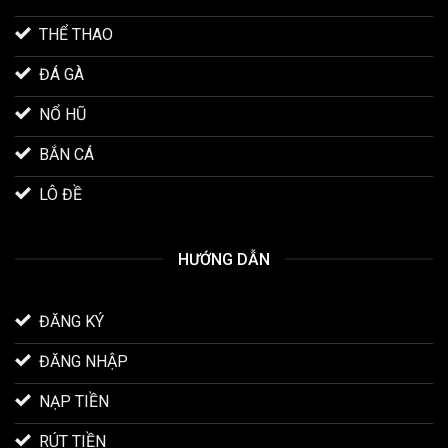
THỂ THAO
ĐÁ GÀ
NỔ HŨ
BẮN CÁ
LÔ ĐỀ
HƯỚNG DẪN
ĐĂNG KÝ
ĐĂNG NHẬP
NẠP TIỀN
RÚT TIỀN