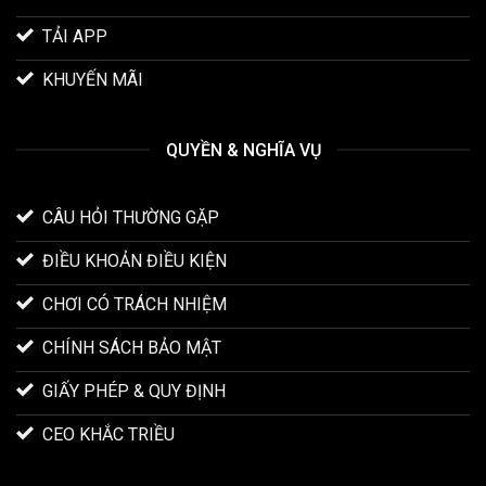
TẢI APP
KHUYẾN MÃI
QUYỀN & NGHĨA VỤ
CÂU HỎI THƯỜNG GẶP
ĐIỀU KHOẢN ĐIỀU KIỆN
CHƠI CÓ TRÁCH NHIỆM
CHÍNH SÁCH BẢO MẬT
GIẤY PHÉP & QUY ĐỊNH
CEO KHẮC TRIỀU