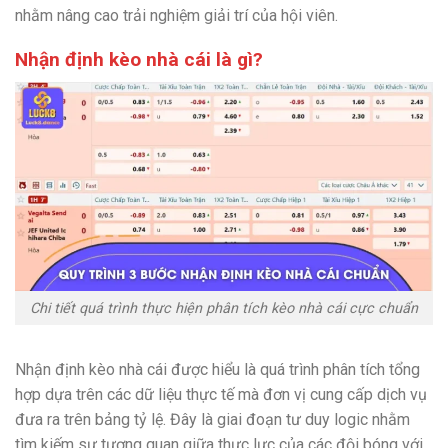
nhằm nâng cao trải nghiệm giải trí của hội viên.
Nhận định kèo nhà cái là gì?
Chi tiết quá trình thực hiện phân tích kèo nhà cái cực chuẩn
Nhận định kèo nhà cái được hiểu là quá trình phân tích tổng
hợp dựa trên các dữ liệu thực tế mà đơn vị cung cấp dịch vụ
đưa ra trên bảng tỷ lệ. Đây là giai đoạn tư duy logic nhằm
tìm kiếm sự tương quan giữa thực lực của các đội bóng với