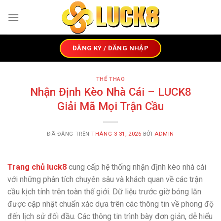
Chuyển
đến
nội
dung
ĐĂNG KÝ / ĐĂNG NHẬP
THỂ THAO
Nhận Định Kèo Nhà Cái – LUCK8
Giải Mã Mọi Trận Cầu
ĐÃ ĐĂNG TRÊN
THÁNG 3 31, 2026
BỞI
ADMIN
Trang chủ luck8
cung cấp hệ thống nhận định kèo nhà cái
với những phân tích chuyên sâu và khách quan về các trận
cầu kịch tính trên toàn thế giới. Dữ liệu trước giờ bóng lăn
được cập nhật chuẩn xác dựa trên các thông tin về phong độ
đến lịch sử đối đầu. Các thông tin trình bày đơn giản, dễ hiểu