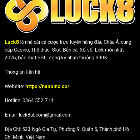
Luck8
là nhà cái cá cược trực tuyến hàng đầu Châu Á, cung
cấp Casino, Thể thao, Slot, Bắn cá, Xổ số. Link mới nhất
2026, bảo mật SSL, đăng ký nhận thưởng 999K.
Thông tin liên hệ
Website:
https://nanoinc.co/
Hotline:
0364 552 714
Email:
luck8abcom@gmail.com
Địa Chỉ:
523 Ngô Gia Tự, Phường 9, Quận 5, Thành phố Hồ
Chí Minh, Việt Nam