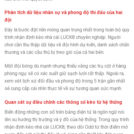
Phân tích dữ liệu nhân sự và phong độ thi đấu của hai
đội
Đây là bước đặt nền móng quan trọng nhất trong toàn bộ quy
trình nhận định kèo nhà cái LUCK8 chuyên nghiệp. Người
chơi cần thu thập dữ liệu về đội hình dự kiến, danh sách chấn
thương và các cầu thủ bị treo giò của cả hai bên.
Một đội bóng dù mạnh nhưng thiếu vắng các trụ cột ở hàng
phòng ngự sẽ có xác suất giữ sạch lưới rất thấp. Ngoài ra,
xem xét lịch sử đối đầu và phong độ trong 5 trận gần nhất
sẽ cung cấp cái nhìn thực tế về sự tương quan sức mạnh.
Quan sát sự điều chỉnh các thông số kèo từ hệ thống
Biến động những con số trên bảng điện tử là ngôn ngữ nói
lên xu hướng thị trường và ý đồ của hệ thống. Trong quy trình
nhận định kèo nhà cái LUCK8, theo dõi Odd từ thời điểm mở