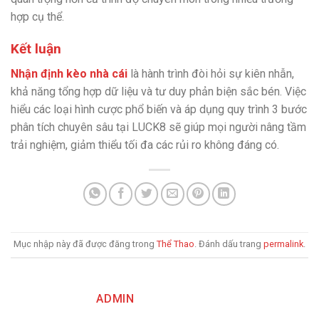
hợp cụ thể.
Kết luận
Nhận định kèo nhà cái
là hành trình đòi hỏi sự kiên nhẫn,
khả năng tổng hợp dữ liệu và tư duy phản biện sắc bén. Việc
hiểu các loại hình cược phổ biến và áp dụng quy trình 3 bước
phân tích chuyên sâu tại LUCK8 sẽ giúp mọi người nâng tầm
trải nghiệm, giảm thiểu tối đa các rủi ro không đáng có.
Mục nhập này đã được đăng trong
Thể Thao
. Đánh dấu trang
permalink
.
ADMIN