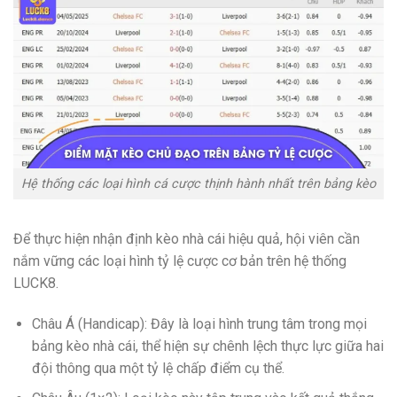
Hệ thống các loại hình cá cược thịnh hành nhất trên bảng kèo
Để thực hiện nhận định kèo nhà cái hiệu quả, hội viên cần
nắm vững các loại hình tỷ lệ cược cơ bản trên hệ thống
LUCK8.
Châu Á (Handicap): Đây là loại hình trung tâm trong mọi
bảng kèo nhà cái, thể hiện sự chênh lệch thực lực giữa hai
đội thông qua một tỷ lệ chấp điểm cụ thể.