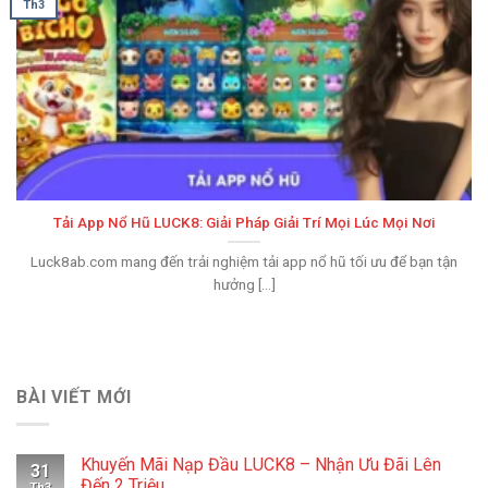
Th3
Tải App Nổ Hũ LUCK8: Giải Pháp Giải Trí Mọi Lúc Mọi Nơi
Luck8ab.com mang đến trải nghiệm tải app nổ hũ tối ưu để bạn tận
hưởng [...]
BÀI VIẾT MỚI
Khuyến Mãi Nạp Đầu LUCK8 – Nhận Ưu Đãi Lên
31
Đến 2 Triệu
Th3