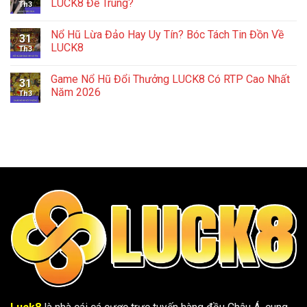
LUCK8 Để Trúng?
Th3
Nổ Hũ Lừa Đảo Hay Uy Tín? Bóc Tách Tin Đồn Về
31
LUCK8
Th3
Game Nổ Hũ Đổi Thưởng LUCK8 Có RTP Cao Nhất
31
Năm 2026
Th3