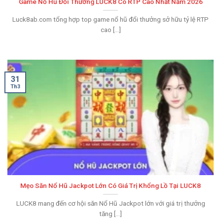
Game Nổ Hũ Đổi Thưởng LUCK8 Có RTP Cao Nhất Năm 2026
Luck8ab.com tổng hợp top game nổ hũ đổi thưởng sở hữu tỷ lệ RTP
cao [...]
31
Th3
Mẹo Săn Nổ Hũ Jackpot Lớn Có Giá Trị Khổng Lồ Tại LUCK8
LUCK8 mang đến cơ hội săn Nổ Hũ Jackpot lớn với giá trị thưởng
tăng [...]