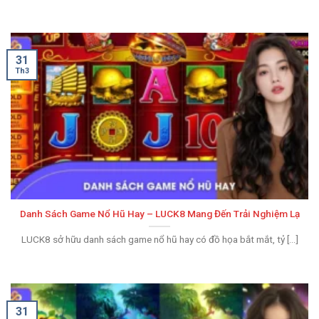
31
Th3
Danh Sách Game Nổ Hũ Hay – LUCK8 Mang Đến Trải Nghiệm Lạ
LUCK8 sở hữu danh sách game nổ hũ hay có đồ họa bắt mắt, tỷ [...]
31