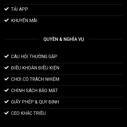
TẢI APP
KHUYẾN MÃI
QUYỀN & NGHĨA VỤ
CÂU HỎI THƯỜNG GẶP
ĐIỀU KHOẢN ĐIỀU KIỆN
CHƠI CÓ TRÁCH NHIỆM
CHÍNH SÁCH BẢO MẬT
GIẤY PHÉP & QUY ĐỊNH
CEO KHẮC TRIỀU