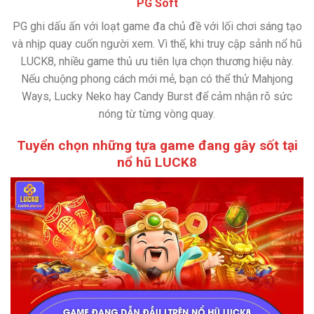
PG Soft
PG ghi dấu ấn với loạt game đa chủ đề với lối chơi sáng tạo
và nhịp quay cuốn người xem. Vì thế, khi truy cập sảnh nổ hũ
LUCK8, nhiều game thủ ưu tiên lựa chọn thương hiệu này.
Nếu chuộng phong cách mới mẻ, bạn có thể thử Mahjong
Ways, Lucky Neko hay Candy Burst để cảm nhận rõ sức
nóng từ từng vòng quay.
Tuyển chọn những tựa game đang gây sốt tại
nổ hũ LUCK8