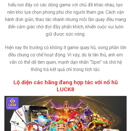
hiểu nơi đây có các dòng game với chủ đề khác nhau, tạo
nên kho lựa chọn phong phú cho người tham gia. Cách vận
hành đơn giản, thao tác nhanh nhưng mỗi lần quay đều mang
đến cảm giác chờ đợi đầy phấn khích, khiến cuộc vui luôn
giữ được sức nóng.
Hiện nay thị trường có không ít game quay hũ, song phần lớn
đều chung cơ chế hoạt động. Vì vậy, dù là tân thủ, anh em
vẫn có thể dễ làm quen, mạnh dạn nhấn “Spin” và chờ hệ
thống trả kết quả chỉ trong tích tắc.
Lộ diện các hãng đang hợp tác với nổ hũ
LUCK8