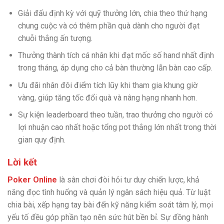
Giải đấu định kỳ với quỹ thưởng lớn, chia theo thứ hạng
chung cuộc và có thêm phần quà dành cho người đạt
chuỗi thắng ấn tượng.
Thưởng thành tích cá nhân khi đạt mốc số hand nhất định
trong tháng, áp dụng cho cả bàn thường lẫn bàn cao cấp.
Ưu đãi nhân đôi điểm tích lũy khi tham gia khung giờ
vàng, giúp tăng tốc đổi quà và nâng hạng nhanh hơn.
Sự kiện leaderboard theo tuần, trao thưởng cho người có
lợi nhuận cao nhất hoặc tổng pot thắng lớn nhất trong thời
gian quy định.
Lời kết
Poker Online
là sân chơi đòi hỏi tư duy chiến lược, khả
năng đọc tình huống và quản lý ngân sách hiệu quả. Từ luật
chia bài, xếp hạng tay bài đến kỹ năng kiểm soát tâm lý, mọi
yếu tố đều góp phần tạo nên sức hút bền bỉ. Sự đồng hành