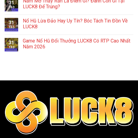
Nằm Mơ Thấy Rắn Là Điềm Gì? Đánh Con Gì Tại
31
LUCK8 Để Trúng?
Th3
Nổ Hũ Lừa Đảo Hay Uy Tín? Bóc Tách Tin Đồn Về
31
LUCK8
Th3
Game Nổ Hũ Đổi Thưởng LUCK8 Có RTP Cao Nhất
31
Năm 2026
Th3