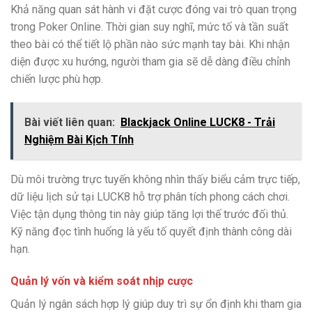
Khả năng quan sát hành vi đặt cược đóng vai trò quan trọng
trong Poker Online. Thời gian suy nghĩ, mức tố và tần suất
theo bài có thể tiết lộ phần nào sức mạnh tay bài. Khi nhận
diện được xu hướng, người tham gia sẽ dễ dàng điều chỉnh
chiến lược phù hợp.
Bài viết liên quan:
Blackjack Online LUCK8 - Trải
Nghiệm Bài Kịch Tính
Dù môi trường trực tuyến không nhìn thấy biểu cảm trực tiếp,
dữ liệu lịch sử tại LUCK8 hỗ trợ phân tích phong cách chơi.
Việc tận dụng thông tin này giúp tăng lợi thế trước đối thủ.
Kỹ năng đọc tình huống là yếu tố quyết định thành công dài
hạn.
Quản lý vốn và kiểm soát nhịp cược
Quản lý ngân sách hợp lý giúp duy trì sự ổn định khi tham gia