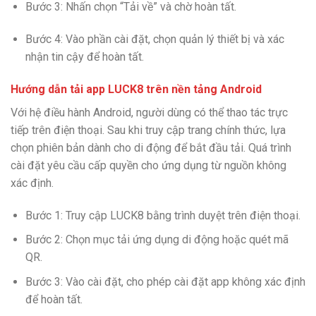
Bước 3: Nhấn chọn “Tải về” và chờ hoàn tất.
Bước 4: Vào phần cài đặt, chọn quản lý thiết bị và xác
nhận tin cậy để hoàn tất.
Hướng dẫn tải app LUCK8 trên nền tảng Android
Với hệ điều hành Android, người dùng có thể thao tác trực
tiếp trên điện thoại. Sau khi truy cập trang chính thức, lựa
chọn phiên bản dành cho di động để bắt đầu tải. Quá trình
cài đặt yêu cầu cấp quyền cho ứng dụng từ nguồn không
xác định.
Bước 1: Truy cập LUCK8 bằng trình duyệt trên điện thoại.
Bước 2: Chọn mục tải ứng dụng di động hoặc quét mã
QR.
Bước 3: Vào cài đặt, cho phép cài đặt app không xác định
để hoàn tất.