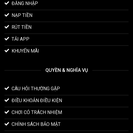
ĐĂNG NHẬP
NẠP TIỀN
RÚT TIỀN
TẢI APP
KHUYẾN MÃI
QUYỀN & NGHĨA VỤ
CÂU HỎI THƯỜNG GẶP
ĐIỀU KHOẢN ĐIỀU KIỆN
CHƠI CÓ TRÁCH NHIỆM
CHÍNH SÁCH BẢO MẬT