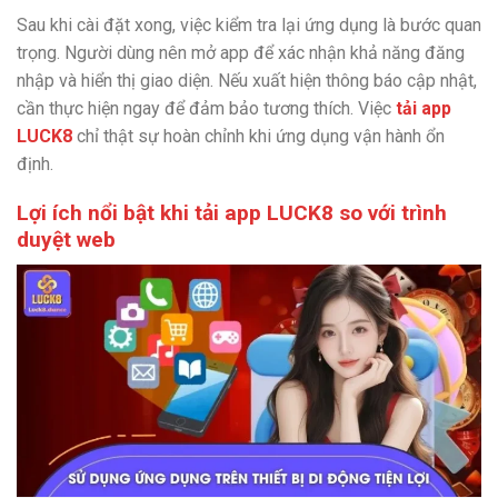
Sau khi cài đặt xong, việc kiểm tra lại ứng dụng là bước quan
trọng. Người dùng nên mở app để xác nhận khả năng đăng
nhập và hiển thị giao diện. Nếu xuất hiện thông báo cập nhật,
cần thực hiện ngay để đảm bảo tương thích. Việc
tải app
LUCK8
chỉ thật sự hoàn chỉnh khi ứng dụng vận hành ổn
định.
Lợi ích nổi bật khi tải app LUCK8 so với trình
duyệt web