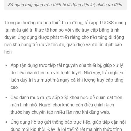
Sử dụng ứng dụng trên thiết bị di động tiện lợi, nhiều ưu điểm
Trong xu hướng ưu tiên thiết bị di động, tải app LUCK8 mang
lại nhiều giá trị thực tế hơn so với việc truy cập bằng trình
duyệt. Ứng dụng được phát triển riêng cho nền tảng di động
nên khả năng tối ưu về tốc độ, giao diện và độ ổn định cao
hơn.
App tận dụng trực tiếp tài nguyên của thiết bị, giúp xử lý
dữ liệu nhanh hơn so với trình duyệt. Nhờ vậy, trải nghiệm
luôn duy trì sự mượt mà ngay cả khi lượng truy cập tăng
cao.
Các danh mục được sắp xếp khoa học, dễ quan sát trên
màn hình nhỏ. Người chơi không cần điều chỉnh kích
thước hay chuyển tab nhiều lần như khi dùng web.
Ứng dụng hỗ trợ gửi thông báo trực tiếp, giúp tiếp cận nội
dung mới kịp thời. Đây là lợi thế rõ rệt mà hình thức trình