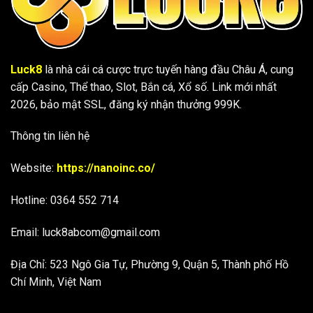
Luck8
là nhà cái cá cược trực tuyến hàng đầu Châu Á, cung
cấp Casino, Thể thao, Slot, Bắn cá, Xổ số. Link mới nhất
2026, bảo mật SSL, đăng ký nhận thưởng 999K.
Thông tin liên hệ
Website:
https://nanoinc.co/
Hotline:
0364 552 714
Email:
luck8abcom@gmail.com
Địa Chỉ:
523 Ngô Gia Tự, Phường 9, Quận 5, Thành phố Hồ
Chí Minh, Việt Nam