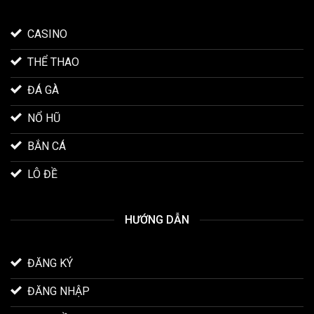
CASINO
THỂ THAO
ĐÁ GÀ
NỔ HŨ
BẮN CÁ
LÔ ĐỀ
HƯỚNG DẪN
ĐĂNG KÝ
ĐĂNG NHẬP