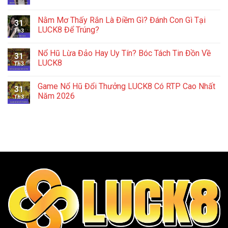
Nằm Mơ Thấy Rắn Là Điềm Gì? Đánh Con Gì Tại
31
LUCK8 Để Trúng?
Th3
Nổ Hũ Lừa Đảo Hay Uy Tín? Bóc Tách Tin Đồn Về
31
LUCK8
Th3
Game Nổ Hũ Đổi Thưởng LUCK8 Có RTP Cao Nhất
31
Năm 2026
Th3