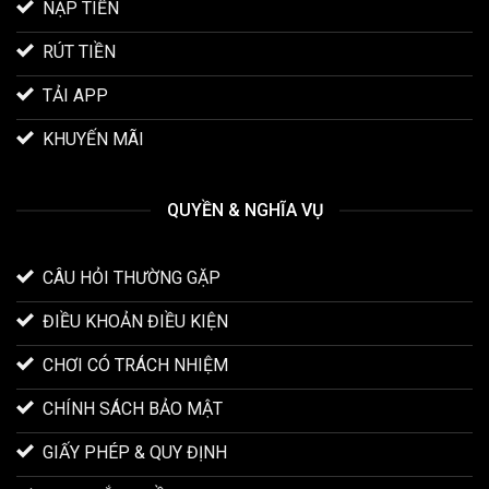
NẠP TIỀN
RÚT TIỀN
TẢI APP
KHUYẾN MÃI
QUYỀN & NGHĨA VỤ
CÂU HỎI THƯỜNG GẶP
ĐIỀU KHOẢN ĐIỀU KIỆN
CHƠI CÓ TRÁCH NHIỆM
CHÍNH SÁCH BẢO MẬT
GIẤY PHÉP & QUY ĐỊNH