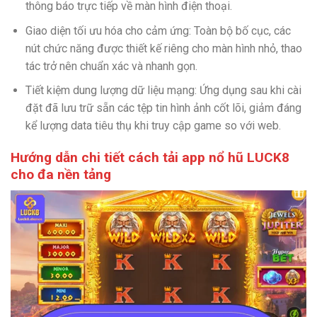
thông báo trực tiếp về màn hình điện thoại.
Giao diện tối ưu hóa cho cảm ứng: Toàn bộ bố cục, các
nút chức năng được thiết kế riêng cho màn hình nhỏ, thao
tác trở nên chuẩn xác và nhanh gọn.
Tiết kiệm dung lượng dữ liệu mạng: Ứng dụng sau khi cài
đặt đã lưu trữ sẵn các tệp tin hình ảnh cốt lõi, giảm đáng
kể lượng data tiêu thụ khi truy cập game so với web.
Hướng dẫn chi tiết cách tải app nổ hũ LUCK8
cho đa nền tảng