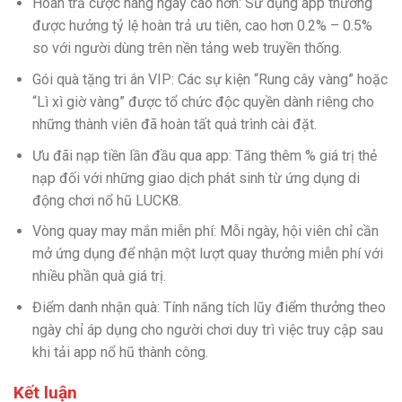
Hoàn trả cược hàng ngày cao hơn: Sử dụng app thường
được hưởng tỷ lệ hoàn trả ưu tiên, cao hơn 0.2% – 0.5%
so với người dùng trên nền tảng web truyền thống.
Gói quà tặng tri ân VIP: Các sự kiện “Rung cây vàng” hoặc
“Lì xì giờ vàng” được tổ chức độc quyền dành riêng cho
những thành viên đã hoàn tất quá trình cài đặt.
Ưu đãi nạp tiền lần đầu qua app: Tăng thêm % giá trị thẻ
nạp đối với những giao dịch phát sinh từ ứng dụng di
động chơi nổ hũ LUCK8.
Vòng quay may mắn miễn phí: Mỗi ngày, hội viên chỉ cần
mở ứng dụng để nhận một lượt quay thưởng miễn phí với
nhiều phần quà giá trị.
Điểm danh nhận quà: Tính năng tích lũy điểm thưởng theo
ngày chỉ áp dụng cho người chơi duy trì việc truy cập sau
khi tải app nổ hũ thành công.
Kết luận