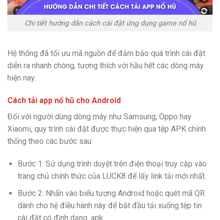
Chi tiết hướng dẫn cách cài đặt ứng dụng game nổ hũ
Hệ thống đã tối ưu mã nguồn để đảm bảo quá trình cài đặt
diễn ra nhanh chóng, tương thích với hầu hết các dòng máy
hiện nay.
Cách tải app nổ hũ cho Android
Đối với người dùng dòng máy như Samsung, Oppo hay
Xiaomi, quy trình cài đặt được thực hiện qua tệp APK chính
thống theo các bước sau:
Bước 1: Sử dụng trình duyệt trên điện thoại truy cập vào
trang chủ chính thức của LUCK8 để lấy link tải mới nhất.
Bước 2: Nhấn vào biểu tượng Android hoặc quét mã QR
dành cho hệ điều hành này để bắt đầu tải xuống tệp tin
cài đặt có định dạng .apk.