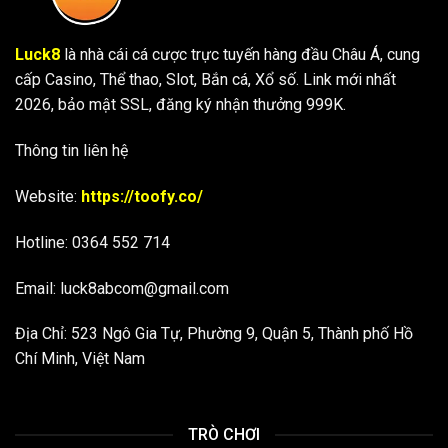
Luck8
là nhà cái cá cược trực tuyến hàng đầu Châu Á, cung
cấp Casino, Thể thao, Slot, Bắn cá, Xổ số. Link mới nhất
2026, bảo mật SSL, đăng ký nhận thưởng 999K.
Thông tin liên hệ
Website:
https://toofy.co/
Hotline:
0364 552 714
Email:
luck8abcom@gmail.com
Địa Chỉ:
523 Ngô Gia Tự, Phường 9, Quận 5, Thành phố Hồ
Chí Minh, Việt Nam
TRÒ CHƠI